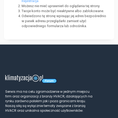
Rejestracja
Możesz nie mieć uprawnień do oglądania tej strony.
Twoje konto może być nieaktywne albo zablokowane.
Odwiedzono tę stronę wpisując jej adres bezpośrednio
w pasek adresu przeglądarki zamiast użyć
odpowiedniego formularza lub odnośnika.
Serwis ma na celu zgromadzenie w jednym miejscu
firm oraz organizacji z branży HVACR, działających na
rynku zarówno polskim jak i poza granicami kraju.
Naszą siłą są wyłącznie tematy związane z branżą
HVACR oraz unikalna społeczność użytkowników.