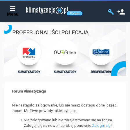
Menu
PROFESJONALIŚCI POLECAJĄ
KL
ORY
KLIMATYZATORY
KLIMATYZATORY
REKUPERATORY
Forum Klimatyzacja
Nie nastąpiło zalogowanie, lub nie masz dostępu do tej części
forum. Możliwe powody takiej sytuacji:
Nie zalogowano lub nie zarejestrowano się na forum.
Zaloguj się na nowo i spróbuj ponownie
Zaloguj się
|