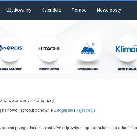
Użytkownicy
Kalendarz
Pomoc
Nowe posty
LIMATYZATORY
POMPY CIEPŁA
CHŁODNICTWO
WENTYLACJA
Możliwe powody takiej sytuacji:
ię na nowo i spróbuj ponownie
Zaloguj się
|
Rejestracja
 adresu przeglądarki zamiast użyć odpowiedniego formularza lub odnośnika