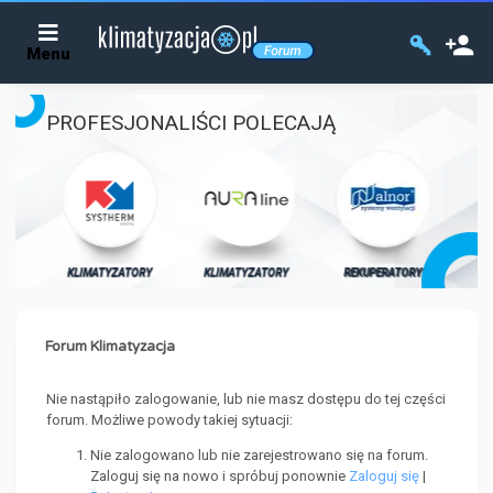
Menu
PROFESJONALIŚCI POLECAJĄ
KL
ORY
KLIMATYZATORY
KLIMATYZATORY
REKUPERATORY
Forum Klimatyzacja
Nie nastąpiło zalogowanie, lub nie masz dostępu do tej części
forum. Możliwe powody takiej sytuacji:
Nie zalogowano lub nie zarejestrowano się na forum.
Zaloguj się na nowo i spróbuj ponownie
Zaloguj się
|