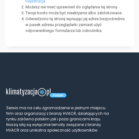
Rejestracja
Możesz nie mieć uprawnień do oglądania tej strony.
Twoje konto może być nieaktywne albo zablokowane.
Odwiedzono tę stronę wpisując jej adres bezpośrednio
w pasek adresu przeglądarki zamiast użyć
odpowiedniego formularza lub odnośnika.
Serwis ma na celu zgromadzenie w jednym miejscu
firm oraz organizacji z branży HVACR, działających na
rynku zarówno polskim jak i poza granicami kraju.
Naszą siłą są wyłącznie tematy związane z branżą
HVACR oraz unikalna społeczność użytkowników.