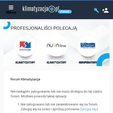
Menu
PROFESJONALIŚCI POLECAJĄ
KL
ORY
KLIMATYZATORY
KLIMATYZATORY
REKUPERATORY
Forum Klimatyzacja
Nie nastąpiło zalogowanie, lub nie masz dostępu do tej części
forum. Możliwe powody takiej sytuacji:
Nie zalogowano lub nie zarejestrowano się na forum.
Zaloguj się na nowo i spróbuj ponownie
Zaloguj się
|