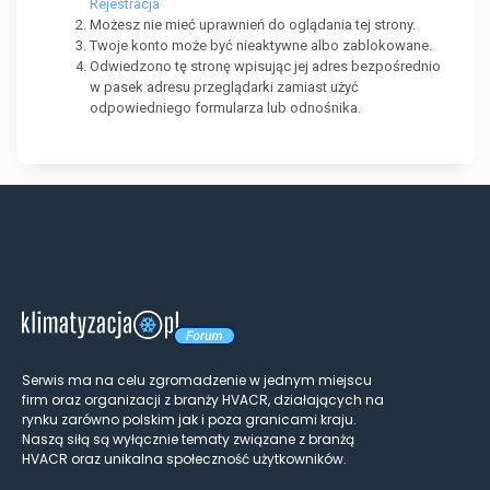
Rejestracja
Możesz nie mieć uprawnień do oglądania tej strony.
Twoje konto może być nieaktywne albo zablokowane.
Odwiedzono tę stronę wpisując jej adres bezpośrednio
w pasek adresu przeglądarki zamiast użyć
odpowiedniego formularza lub odnośnika.
Serwis ma na celu zgromadzenie w jednym miejscu
firm oraz organizacji z branży HVACR, działających na
rynku zarówno polskim jak i poza granicami kraju.
Naszą siłą są wyłącznie tematy związane z branżą
HVACR oraz unikalna społeczność użytkowników.