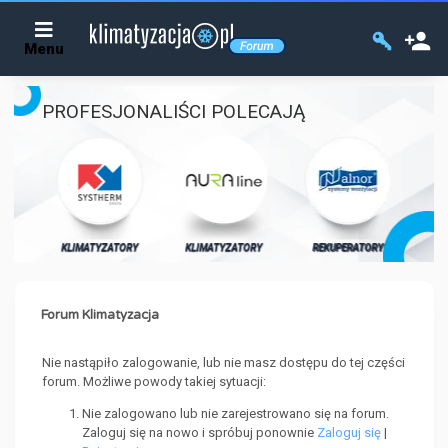
Menu
PROFESJONALIŚCI POLECAJĄ
KL
ORY
KLIMATYZATORY
KLIMATYZATORY
REKUPERATORY
Forum Klimatyzacja
Nie nastąpiło zalogowanie, lub nie masz dostępu do tej części
forum. Możliwe powody takiej sytuacji:
Nie zalogowano lub nie zarejestrowano się na forum.
Zaloguj się na nowo i spróbuj ponownie
Zaloguj się
|