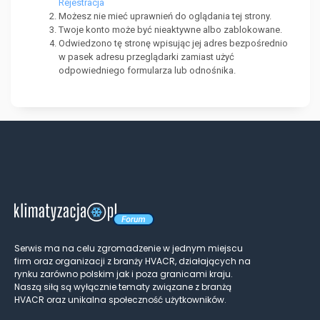
Rejestracja
Możesz nie mieć uprawnień do oglądania tej strony.
Twoje konto może być nieaktywne albo zablokowane.
Odwiedzono tę stronę wpisując jej adres bezpośrednio
w pasek adresu przeglądarki zamiast użyć
odpowiedniego formularza lub odnośnika.
Serwis ma na celu zgromadzenie w jednym miejscu
firm oraz organizacji z branży HVACR, działających na
rynku zarówno polskim jak i poza granicami kraju.
Naszą siłą są wyłącznie tematy związane z branżą
HVACR oraz unikalna społeczność użytkowników.