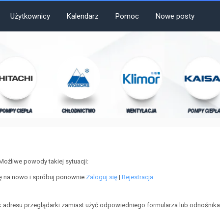
Użytkownicy
Kalendarz
Pomoc
Nowe posty
POMPY CIEPŁA
CHŁODNICTWO
WENTYLACJA
POMPY CIEPŁ
Możliwe powody takiej sytuacji:
ię na nowo i spróbuj ponownie
Zaloguj się
|
Rejestracja
 adresu przeglądarki zamiast użyć odpowiedniego formularza lub odnośnika