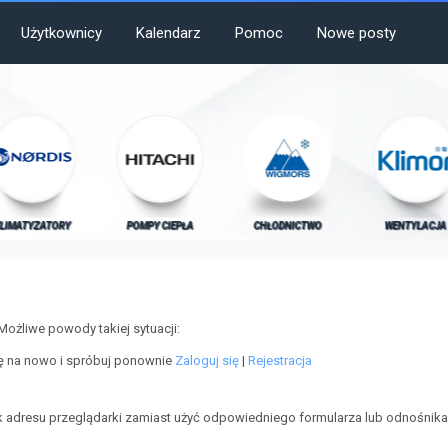
Użytkownicy
Kalendarz
Pomoc
Nowe posty
LIMATYZATORY
POMPY CIEPŁA
CHŁODNICTWO
WENTYLACJA
Możliwe powody takiej sytuacji:
ię na nowo i spróbuj ponownie
Zaloguj się
|
Rejestracja
 adresu przeglądarki zamiast użyć odpowiedniego formularza lub odnośnika