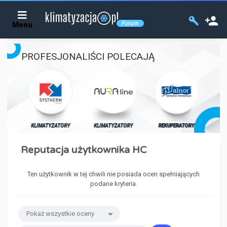
Menu
PROFESJONALIŚCI POLECAJĄ
KL
ORY
KLIMATYZATORY
KLIMATYZATORY
REKUPERATORY
Reputacja użytkownika HC
Ten użytkownik w tej chwili nie posiada ocen spełniających
podane kryteria.