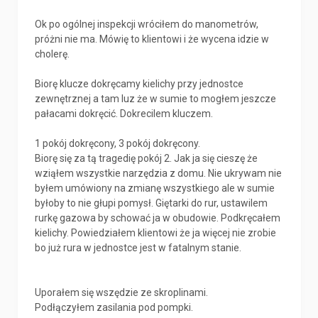
Ok po ogólnej inspekcji wróciłem do manometrów,
próżni nie ma. Mówię to klientowi i że wycena idzie w
cholerę.
Biorę klucze dokręcamy kielichy przy jednostce
zewnętrznej a tam luz że w sumie to mogłem jeszcze
pałacami dokręcić. Dokrecilem kluczem.
1 pokój dokręcony, 3 pokój dokręcony.
Biorę się za tą tragedię pokój 2. Jak ja się cieszę że
wziąłem wszystkie narzędzia z domu. Nie ukrywam nie
byłem umówiony na zmianę wszystkiego ale w sumie
byłoby to nie głupi pomysł. Giętarki do rur, ustawilem
rurkę gazowa by schować ja w obudowie. Podkręcałem
kielichy. Powiedziałem klientowi że ja więcej nie zrobie
bo już rura w jednostce jest w fatalnym stanie.
Uporałem się wszędzie ze skroplinami.
Podłączyłem zasilania pod pompki.