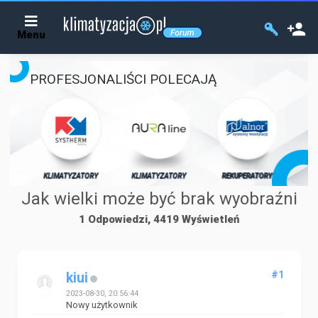
Menu
PROFESJONALIŚCI POLECAJĄ
KLIMATYZATOR
KLIMATYZATORY
KLIMATYZATORY
REKUPERATORY
Jak wielki może być brak wyobraźni
1 Odpowiedzi, 4419 Wyświetleń
#1
kiui
2023-08-30, 20:56:44
Nowy użytkownik