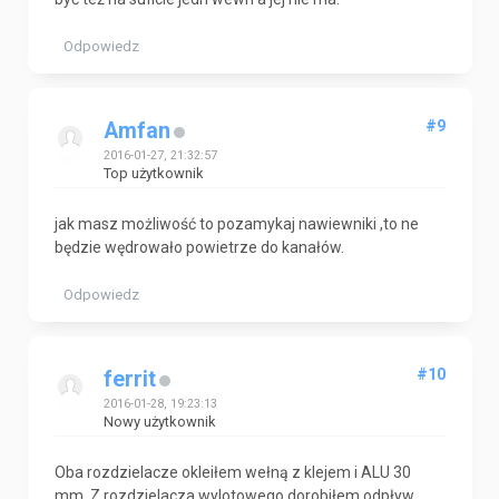
Odpowiedz
#9
Amfan
2016-01-27, 21:32:57
Top użytkownik
jak masz możliwość to pozamykaj nawiewniki ,to ne
będzie wędrowało powietrze do kanałów.
Odpowiedz
#10
ferrit
2016-01-28, 19:23:13
Nowy użytkownik
Oba rozdzielacze okleiłem wełną z klejem i ALU 30
mm. Z rozdzielacza wylotowego dorobiłem odpływ