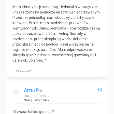
Mam klimatyzację kanałową. Jednostka wewnętrzną
umieszczona na podłodze na strychu nieogrzewanym.
Przed i za jednostką mam obudowy z blachy ocynk
lutowane. W nich mam rozdzielcze przewodów
wentylacyjnych. Całość jednostka + oba rozdzielcze są
pokryte i zaizolowane 20cm wełną. Niestety w
rozdzielaczu przed skrapla się wodą i delikatnie
przecięka z niego do podłogi i dalej widzę plamę na
regipsie w pokoju na suficie. Mam odprowadzenie
skroplin tylko z jednostki wewnętrznej grawitacyjne i
działa ok. Co zrobić ?
Odpowiedz
#2
ArturP
2016-01-01, 13:19:53
Nowy użytkownik
Używasz funkcji grzania ?