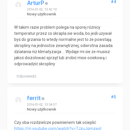
#4
ArturP
2016-01-02, 13:42:10
Nowy użytkownik
W takim razie problem polega na sporej różnicy
temperatur przez co skrapla sie woda, bo jeśli używał
byś do grzania to wtedy normalne jest to że powstają
skropliny na jednostce zewnętrznej, odwrotna zasada
działania niż klimatyzacja ... Wydaje mi sie że musisz
jakoś doizolować sprzęt lub zrobić mise ociekową i
odprowadzić skropliny
Odpowiedz
#5
ferrit
2016-01-02, 13:54:37
Nowy użytkownik
Czy oba rozdzielcze powinienem tak ocieplić
https://m.youtube.com/watch?v=7JzuJgmzeoI