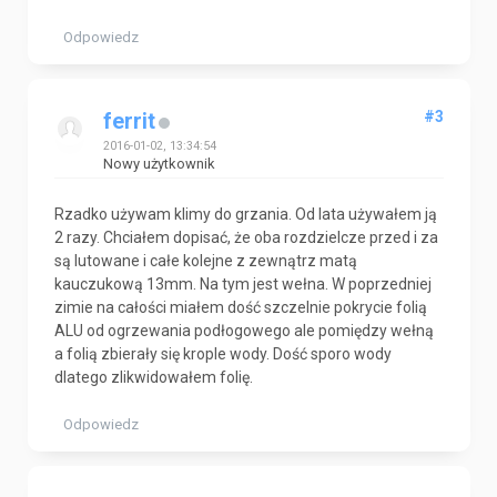
Odpowiedz
#3
ferrit
2016-01-02, 13:34:54
Nowy użytkownik
Rzadko używam klimy do grzania. Od lata używałem ją
2 razy. Chciałem dopisać, że oba rozdzielcze przed i za
są lutowane i całe kolejne z zewnątrz matą
kauczukową 13mm. Na tym jest wełna. W poprzedniej
zimie na całości miałem dość szczelnie pokrycie folią
ALU od ogrzewania podłogowego ale pomiędzy wełną
a folią zbierały się krople wody. Dość sporo wody
dlatego zlikwidowałem folię.
Odpowiedz