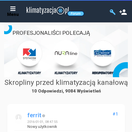
Menu
PROFESJONALIŚCI POLECAJĄ
KLIMATYZATORY
P
ORY
KLIMATYZATORY
REKUPERATORY
Skropliny przed klimatyzacją kanałową
10 Odpowiedzi, 9084 Wyświetleń
#1
ferrit
2016-01-01, 08:47:55
Nowy użytkownik