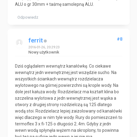
ALU o gr 30mm + taśmę samolepną ALU.
Odpowiedz
#8
ferrit
2016-01-26, 20:29:23
Nowy użytkownik
Dziś oglądałem wewnątrz kanałówkę. Co ciekawe
wewnątrz jedn wewnętrznej jest wszędzie sucho. Na
wszystkich ściankach wewnątrz rozdzielacza
wylotowego na górnej powierzchni są krople wody. Na
dole jest kałuża wody. Rozdzielacz ma kształt klina bo
szczelina wylotowa z jedn wewnętrznej jest wąska a
otwory z drugiej strony rozdzielczą są 125 dlatego
wodą stoi. Rozdzielacz lepiej zaizolowany od kanałówki
więc dlaczego w nim tyle wody. Rury do pomieszczeń to
termoflex 3 x fi-125 o długości 2..4m. Gdyby z jedn
wewn wodą spłynęła wężem na skroplony, to powinna
być też na suficie jedn wewn a jej nie ma.